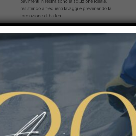
pavimenti in resina sono la soluzione ideale,
resistendo a frequenti lavaggi e prevenendo la
formazione di batteri.
Produzione e Magazzini di Prodotti
Alimentari
Che si tratti di una fabbrica di cioccolato o di
un magazzino di conservazione, la pulizia e la
sicurezza sono fondamentali. I pavimenti in
resina offrono resistenza agli impatti, alle
abrasioni e alle sostanze chimiche,
garantendo un ambiente salubre e sicuro.
Cucine di Ristoranti e Hotel
In cucina, dove il cibo viene preparato, è