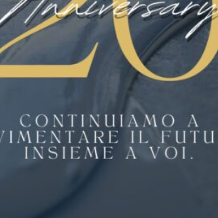
essenziale avere un pavimento che possa
resistere a versamenti, variazioni di
temperatura e traffico intenso. I pavimenti in
resina sono antiscivolo, resistenti al calore e
facili da pulire, rendendoli la scelta ideale.
Ristoranti e Sale da Pranzo
Oltre alla funzionalità, in questi ambienti
l’estetica gioca un ruolo fondamentale. I
pavimenti in resina possono essere
personalizzati per adattarsi perfettamente
all’atmosfera del ristorante, offrendo al
contempo resistenza e durabilità.