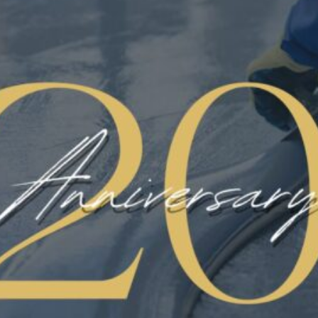
Oltre alla resistenza, in questi ambienti è
fondamentale avere pavimenti facili da pulire,
data la varietà di prodotti esposti e la
possibilità di versamenti accidentali.
Negozi e Boutique
L’aspetto estetico gioca un ruolo
fondamentale in questi ambienti, dove
l’esperienza d’acquisto del cliente deve
essere impeccabile. I pavimenti in resina
offrono una vasta gamma di finiture e colori,
adattandosi perfettamente all’atmosfera del
negozio.
Showroom