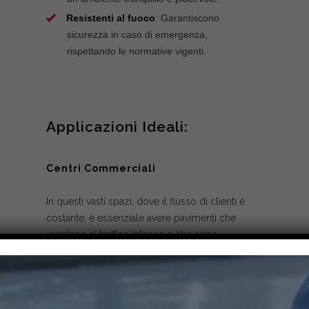
Resistenti al fuoco
: Garantiscono
sicurezza in caso di emergenza,
rispettando le normative vigenti.
Applicazioni Ideali:
Centri Commerciali
In questi vasti spazi, dove il flusso di clienti è
costante, è essenziale avere pavimenti che
resistano al traffico intenso e che siano
esteticamente gradevoli.
Supermercati