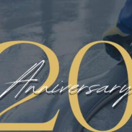
La qualità al primo posto
Noi di Pavimart, crediamo fermamente che
ogni pavimento sia un’opera d’arte unica.
Non si tratta solo di una superficie su cui
camminare, ma di una componente
fondamentale che caratterizza e definisce
l’ambiente circostante.
Utilizziamo tecnologie all’avanguardia per
garantire che ogni pavimento sia non solo
esteticamente gradevole, ma anche
funzionale. I nostri pavimenti sono resistenti,
facili da pulire e da mantenere, garantendo
una lunga durata.