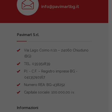
info@pavimartbg.it
Pavimart S.r.l.
Via Lago Como n.10 – 24060 Chiuduno
(BG)
TEL. 035.951839
P.I. - C.F. – Registro imprese BG -
04135740167
Numero REA: BG-438252
Capitale sociale: 100.000,00 i.v.
Informazioni