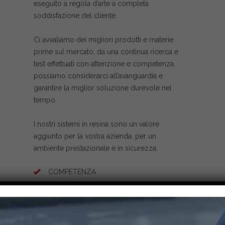
eseguito a regola d’arte a completa
soddisfazione del cliente.
Ci avvaliamo dei migliori prodotti e materie
prime sul mercato, da una continua ricerca e
test effettuati con attenzione e competenza,
possiamo considerarci all’avanguardia e
garantire la miglior soluzione durevole nel
tempo.
I nostri sistemi in resina sono un valore
aggiunto per la vostra azienda, per un
ambiente prestazionale e in sicurezza.
COMPETENZA
SERVIZIO
TECNOLOGIA