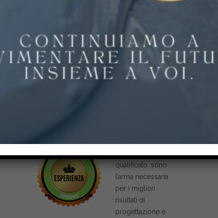
Selezioniamo solo i migliori fornitori, per
garantire che ogni materiale sia di alta qualità
e duri nel tempo.
Elementi Distintivi
Esperienza e personale qualificato
Staff specializzato e
personale
qualificato, sono
l’arma necessaria
per i migliori
risultati di
progettazione e