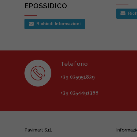
EPOSSIDICO
Rich
Richiedi Informazioni
Telefono
+39 035951839
+39 0354491368
Pavimart S.r.l.
Informazi