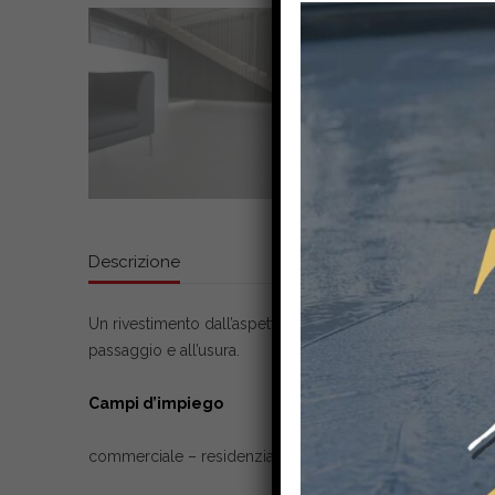
Descrizione
Un rivestimento dall’aspetto industriale, materico e natu
passaggio e all’usura.
Campi d’impiego
commerciale – residenziale – industriale