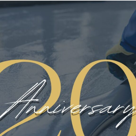
Eccellente resistenza all’usu
Ottimo aspetto estetico.
Richiedi Informazioni
Categoria:
Pavimentazioni in resi
rale, ideale su ampie superfici come capannoni, sistema di realizzazi