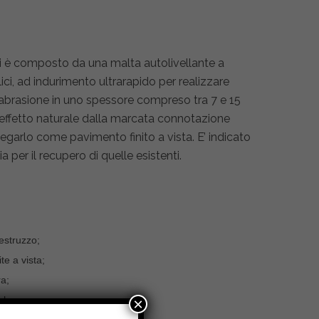
izi è composto da una malta autolivellante a
lici, ad indurimento ultrarapido per realizzare
l’abrasione in uno spessore compreso tra 7 e 15
 effetto naturale dalla marcata connotazione
iegarlo come pavimento finito a vista. E’ indicato
a per il recupero di quelle esistenti.
cestruzzo;
te a vista;
ra;
che;
×