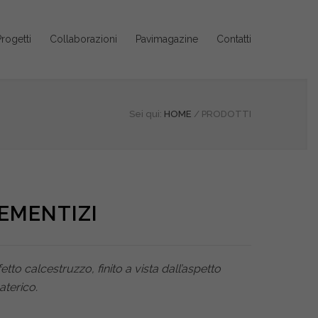
rogetti
Collaborazioni
Pavimagazine
Contatti
Sei qui:
HOME
/
PRODOTTI
EMENTIZI
tto calcestruzzo, finito a vista dall’aspetto
terico.