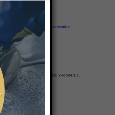
ra e all’abrasione;
Tag:
autolivellante-cementizio
na industriali
one rapido con una ottima resistenza meccanica al