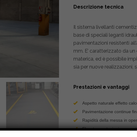
Descrizione tecnica
Il sistema livellanti cement
base di speciali leganti idrau
pavimentazioni resistenti al
mm. E’ caratterizzato da un
materica, ed è possibile imp
sia per nuove realizzazioni, si
Prestazioni e vantaggi
Aspetto naturale effetto cal
Pavimentazione continue fini
Rapidità della messa in ope
Elevate prestazioni meccani