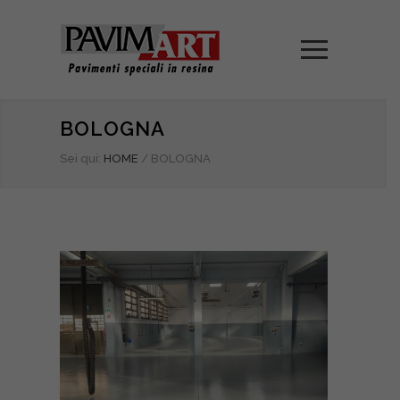
BOLOGNA
Sei qui:
HOME
/
BOLOGNA