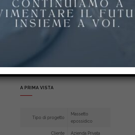
L’intenzione del Cliente era quella di trovare
una soluzione rapida che permettesse di
rivestire tutta la superficie.
In collaborazione e confronto con i nostri
tecnici, si è adottata come tipologia di
rivestimento il massetto epossidico, in questo
modo si è risanata la superficie e regolarizzata
le quote della pavimentazione.
A PRIMA VISTA
Massetto
Tipo di progetto
epossidico
Cliente
Azienda Privata