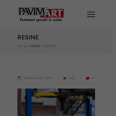
RESINE
Sei qui:
HOME
/
RESINE
Gennaio
19
2026
445
0