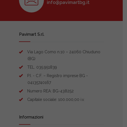
info@pavimartbg.it
Pavimart S.r.l.
Via Lago Como n.10 – 24060 Chiuduno
(BG)
TEL. 035.951839
P.I. - C.F. – Registro imprese BG -
04135740167
Numero REA: BG-438252
Capitale sociale: 100.000,00 i.v.
Informazioni