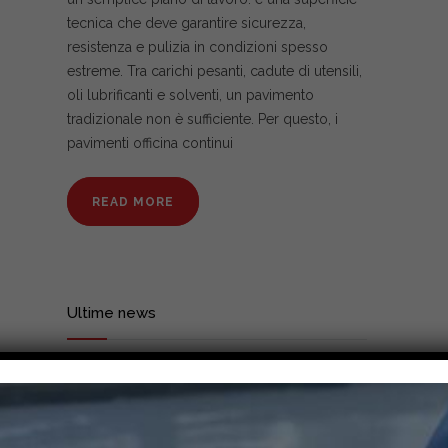
tecnica che deve garantire sicurezza,
resistenza e pulizia in condizioni spesso
estreme. Tra carichi pesanti, cadute di utensili,
oli lubrificanti e solventi, un pavimento
tradizionale non è sufficiente. Per questo, i
pavimenti officina continui
READ MORE
Ultime news
Pavimenti officina: rivestimenti
continui e resistenti
19/01/2026