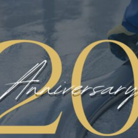
Categorie
CERTIFICATO HACCP
FLOORING
LINATE AEREOPORTO
MICROCEMENTI
NEWS
PARCHEGGI E RAMPE
PAVIMART
PAVIMENTAZIONE
PAVIMENTAZIONE INDUSTRIALE
PAVIMENTAZIONI CIVILI
PAVIMENTI ANTISCIVOLO