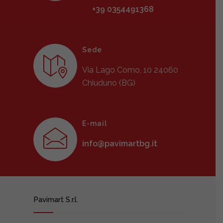
+39 0354491368
Sede
Via Lago Como, 10 24060
Chiuduno (BG)
E-mail
info@pavimartbg.it
Pavimart S.r.l.