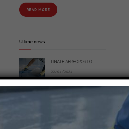
READ MORE
Ultime news
LINATE AEREOPORTO
22/04/2024
Categorie
CERTIFICATO HACCP
FLOORING