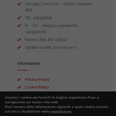
Via Lago Como n.10 – 24060 Chiuduno
(BG)
TEL. 035.951839
P.I. - C.F. – Registro imprese BG -
04135740167
Numero REA: BG-438252
Capitale sociale: 100.000,00 i.v.
Informazioni
Privacy Policy
Cookie Policy
Preferenze Cookies
Usiamo i cookie per fornirti la miglior esperienza d'uso e
navigazione sul nostro sito web.
Puoi trovare altre informazioni riguardo a quali cookie usiamo
sul sito o disabilitarli nelle
impostazioni
.