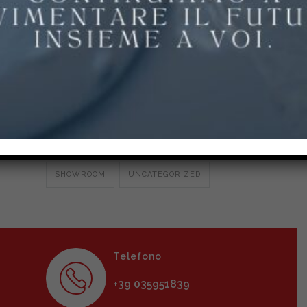
PAVIMENTI PER PARCHI E SCUOLE
PAVIMENTI PER STALLE E
AGROALIMENTARE
POLIURETANO CEMENTO
RESINA MULTISTRATO
RESINE EPOSSIDICHE E POLIURETANICHE
SHOWROOM
UNCATEGORIZED
Telefono
+39 035951839