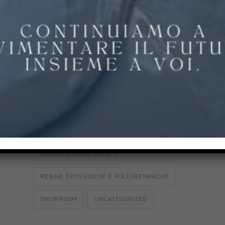
PAVIMENTI IN RESINA
PAVIMENTI IN RESINA
PAVIMENTI PER PALESTRE
PAVIMENTI PER PARCHI E SCUOLE
PAVIMENTI PER STALLE E
AGROALIMENTARE
POLIURETANO CEMENTO
RESINA MULTISTRATO
RESINE EPOSSIDICHE E POLIURETANICHE
SHOWROOM
UNCATEGORIZED