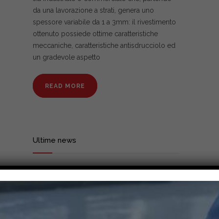
da una lavorazione a strati, genera uno
spessore variabile da 1 a 3mm: il rivestimento
ottenuto possiede ottime caratteristiche
meccaniche, caratteristiche antisdrucciolo ed
un gradevole aspetto
READ MORE
Ultime news
Multistrato: caratteristiche ed
utilizzi
16/05/2023