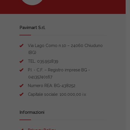
Pavimart S.r.l.
Via Lago Como n.10 – 24060 Chiuduno
(BG)
TEL. 035.951839
P.I. - C.F. – Registro imprese BG -
04135740167
Numero REA: BG-438252
Capitale sociale: 100.000,00 i.v.
Informazioni