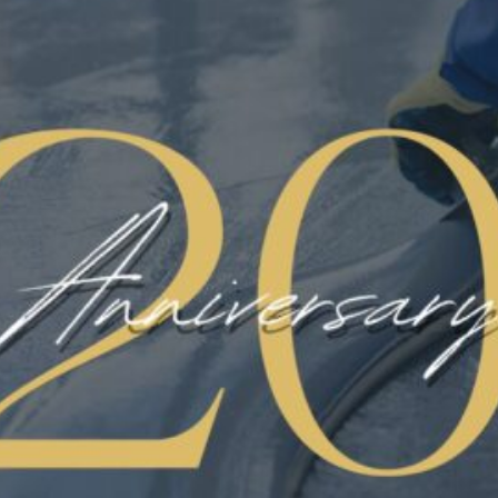
Categorie
CERTIFICATO HACCP
FLOORING
LINATE AEREOPORTO
MICROCEMENTI
NEWS
PARCHEGGI E RAMPE
PAVIMART
PAVIMENTAZIONE
PAVIMENTAZIONE INDUSTRIALE
PAVIMENTAZIONI CIVILI
PAVIMENTI ANTISCIVOLO
PAVIMENTI IN POLIURETANO