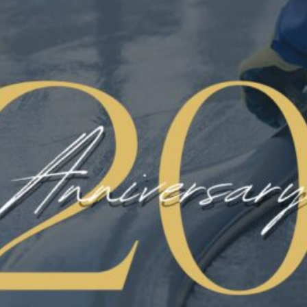
Categorie
CERTIFICATO HACCP
FLOORING
LINATE AEREOPORTO
MICROCEMENTI
NEWS
PARCHEGGI E RAMPE
PAVIMART
PAVIMENTAZIONE
PAVIMENTAZIONE INDUSTRIALE
PAVIMENTAZIONI CIVILI
PAVIMENTI ANTISCIVOLO
PAVIMENTI IN POLIURETANO