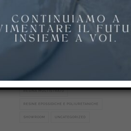
PAVIMENTI IN RESINA
PAVIMENTI IN RESINA
PAVIMENTI PER PALESTRE
PAVIMENTI PER PARCHI E SCUOLE
PAVIMENTI PER STALLE E
AGROALIMENTARE
POLIURETANO CEMENTO
RESINA MULTISTRATO
RESINE EPOSSIDICHE E POLIURETANICHE
SHOWROOM
UNCATEGORIZED