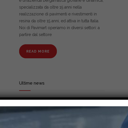
è un’azienda bergamasca giovane e dinamica,
specializzata da oltre 15 anni nella
realizzazione di pavimenti e rivestimenti in
resina da oltre 15 anni, ed attiva in tutta Italia.
Noi di Pavimart operiamo in diversi settori: a
partire dal settore
READ MORE
Ultime news
La nostra Azienda di Valore
15/11/2023