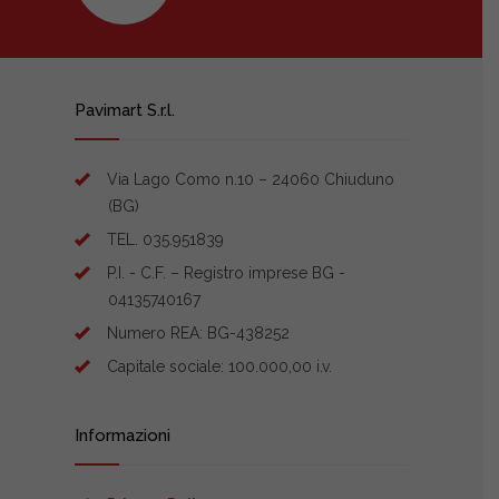
Pavimart S.r.l.
Via Lago Como n.10 – 24060 Chiuduno
(BG)
TEL. 035.951839
P.I. - C.F. – Registro imprese BG -
04135740167
Numero REA: BG-438252
Capitale sociale: 100.000,00 i.v.
Informazioni