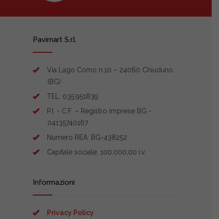
Pavimart S.r.l.
Via Lago Como n.10 – 24060 Chiuduno
(BG)
TEL. 035.951839
P.I. - C.F. – Registro imprese BG -
04135740167
Numero REA: BG-438252
Capitale sociale: 100.000,00 i.v.
Informazioni
Privacy Policy