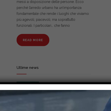
messi a disposizione delle persone. Ecco
perché l’arredo urbano ha un’importanza
fondamentale che rende i luoghi che viviamo
più agevoli, piacevoli, ma soprattutto
funzionali. I particolari… che fanno
READ MORE
Ultime news
Arredo urbano: per una città
bella e sicura
24/11/2022