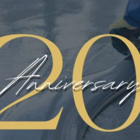
Categorie
CERTIFICATO HACCP
FLOORING
LINATE AEREOPORTO
MICROCEMENTI
NEWS
PARCHEGGI E RAMPE
PAVIMART
PAVIMENTAZIONE
PAVIMENTAZIONE INDUSTRIALE
PAVIMENTAZIONI CIVILI
PAVIMENTI ANTISCIVOLO
PAVIMENTI IN POLIURETANO