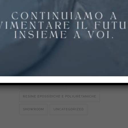
PAVIMENTI IN RESINA
PAVIMENTI IN RESINA
PAVIMENTI PER PALESTRE
PAVIMENTI PER PARCHI E SCUOLE
PAVIMENTI PER STALLE E
AGROALIMENTARE
POLIURETANO CEMENTO
RESINA MULTISTRATO
RESINE EPOSSIDICHE E POLIURETANICHE
SHOWROOM
UNCATEGORIZED