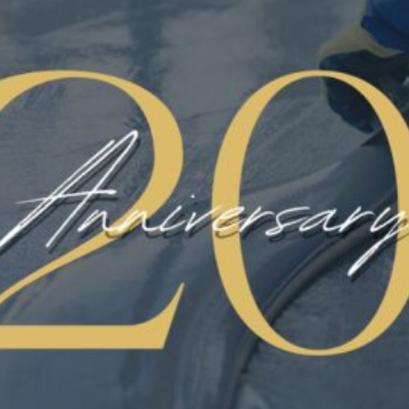
CERTIFICATO HACCP
FLOORING
LINATE AEREOPORTO
MICROCEMENTI
NEWS
PARCHEGGI E RAMPE
PAVIMART
PAVIMENTAZIONE
PAVIMENTAZIONE INDUSTRIALE
PAVIMENTAZIONI CIVILI
PAVIMENTI ANTISCIVOLO
PAVIMENTI IN POLIURETANO
PAVIMENTI IN RESINA
PAVIMENTI IN RESINA