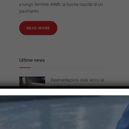
a lungo termine. Infatti, la buona riuscita di un
pavimento
READ MORE
Ultime news
Pavimentazioni civili: ecco le
nostre soluzioni
14/10/2022
Categorie