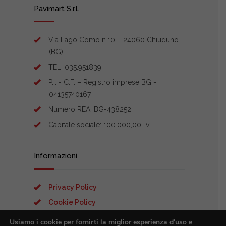
Pavimart S.r.l.
Via Lago Como n.10 – 24060 Chiuduno
(BG)
TEL. 035.951839
P.I. - C.F. – Registro imprese BG -
04135740167
Numero REA: BG-438252
Capitale sociale: 100.000,00 i.v.
Informazioni
Privacy Policy
Cookie Policy
Preferenze Cookies
Usiamo i cookie per fornirti la miglior esperienza d'uso e