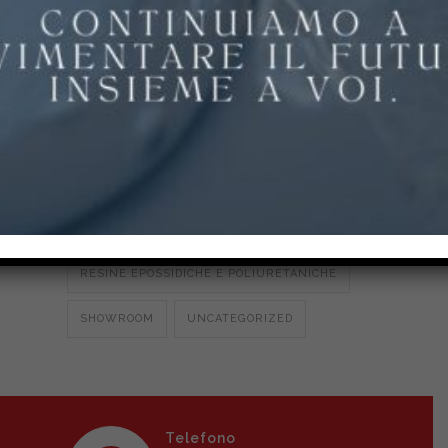
PAVIMENTI PER PALESTRE
PAVIMENTI PER PARCHI E SCUOLE
PAVIMENTI PER STALLE E
AGROALIMENTARE
POLIURETANO CEMENTO
RESINA MULTISTRATO
RESINE EPOSSIDICHE E POLIURETANICHE
SHOWROOM
UNCATEGORIZED
Telefono