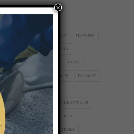
×
Categories
CERTIFICATO HACCP
FLOORING
o
rative
LINATE AEREOPORTO
MICROCEMENTI
NEWS
PARCHEGGI E RAMPE
PAVIMART
PAVIMENTAZIONE
fetto;
PAVIMENTAZIONE INDUSTRIALE
tissima
tura
PAVIMENTAZIONI CIVILI
PAVIMENTI ANTISCIVOLO