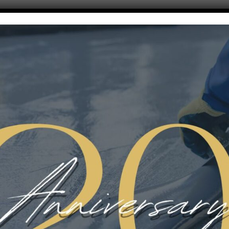
re minimal, sofisticato ed elegante, ovviamente con effetto industriale.L
 base di resine epossidiche in dispersione acquosa per finiture deco
avedendo leggere spatolate. Per maggiori informazioni clicca
qui
.
 arricchire l’area esterna delle abitazioni. Indubbiamente è di grande ef
biente in cui verrà posizionato, un grande fascino!È un sistema ad al
a vista di pregio per pavimentazioni continue outdoor. Grazie alla strut
supporto sottostante. Per maggiori dettagli clicca
qui
.