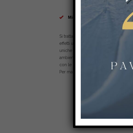
Micro terrazzo
Si tratta del pavimento di una volta, m
effetti un seminato alla veneziana a b
uniche senza rinunciare alla qualità, con
ambienti consentendo di realizzare pav
con le dimensioni e quantità/combinazio
Per maggiori informazioni clicca
qui
.