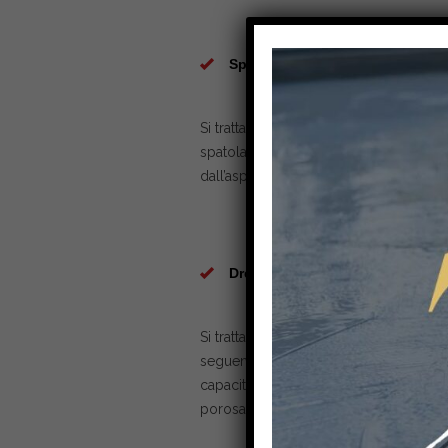
Spatolato interni ed esterni
Si tratta di un rivestimento dal caratte
spatolato è un sistema bicomponente a
dall’aspetto semi-monocromatico, intr
Drenanti per esterno
Si tratta di un rivestimento pensato per
seguendo lo stile moderno, dona all’am
capacità drenante, con inerte naturale 
porosa, l’acqua viene drenata verso il 