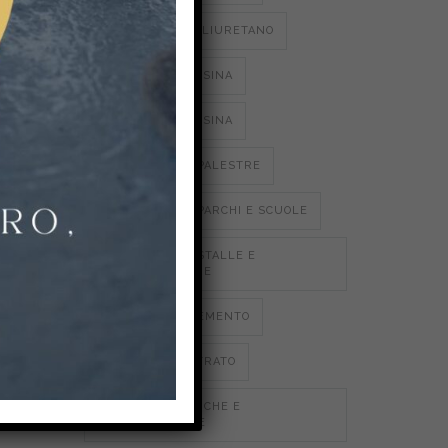
PAVIMENTI IN POLIURETANO
PAVIMENTI IN RESINA
ti gli
PAVIMENTI IN RESINA
stazioni
PAVIMENTI PER PALESTRE
i
fondo e
PAVIMENTI PER PARCHI E SCUOLE
testo.
PAVIMENTI PER STALLE E
AGROALIMENTARE
POLIURETANO CEMENTO
RESINA MULTISTRATO
RESINE EPOSSIDICHE E
POLIURETANICHE