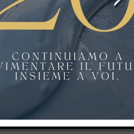
a ben rinnovato,
moderno ed esclusivo
.Il micro terrazzo infatti, è a tut
asso spessore, classificato Ultra High-Performance Concrete, dalle pre
 infinite possibilità di design. Si adatta benissimo a tutte le tipologie d
imentazioni senza giunti, di giocare con l’intera gamma di colori di 
ni degli aggregati per creare effetti unici da inserire in qualsiasi con