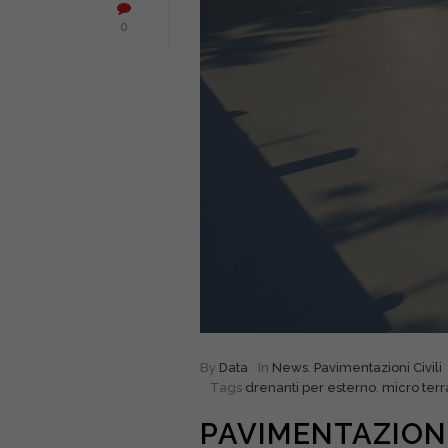
0
By
Data
In
News
,
Pavimentazioni Civili
Tags
drenanti per esterno
,
micro terr
PAVIMENTAZIONI