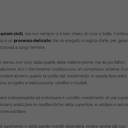
zioni civili
, ma non sempre ci è ben chiaro di cosa si tratta. Continu
sa è un
processo delicato
che va eseguito a regola d’arte, per garant
funzionali a lungo termine.
to deriva, non solo dalla qualità delle materie prime, ma da più fattori
 dilatazione, ecc.) che insieme costituiscono un complesso sistema. Ec
tanti almeno quanto la scelta del rivestimento: in questa fase entra 
ca, progetto e realizzazione, obiettivi e risultati.
are indispensabile ad individuare il corretto rivestimento di una superf
ario analizzare le caratteristiche della superficie, e valutare a seco
ione adottare.
el pavimento o della parete rivestiti dipenderà, inoltre, anche dal suo