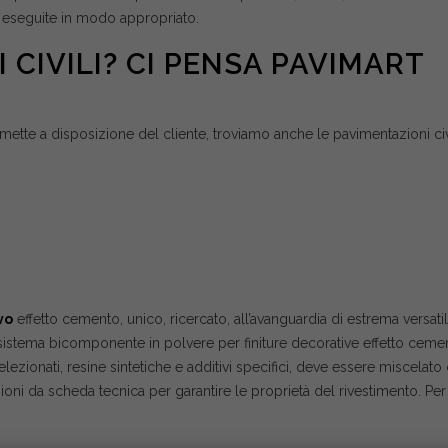
 eseguite in modo appropriato.
 CIVILI? CI PENSA PAVIMART
a mette a disposizione del cliente, troviamo anche le pavimentazioni civ
vo
effetto cemento, unico, ricercato, all’avanguardia di estrema versatili
sistema bicomponente in polvere per finiture decorative effetto ceme
elezionati, resine sintetiche e additivi specifici, deve essere miscelato
ioni da scheda tecnica per garantire le proprietà del rivestimento. Per