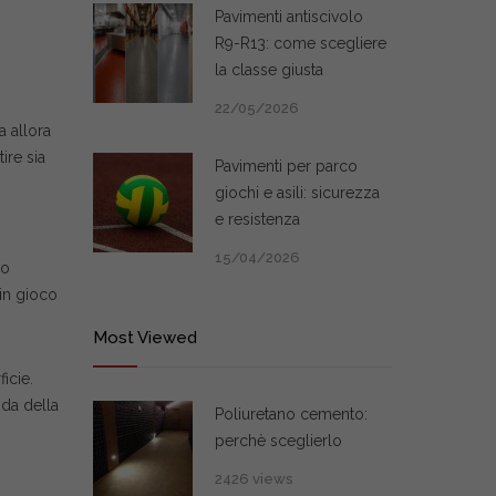
Pavimenti antiscivolo
R9-R13: come scegliere
la classe giusta
22/05/2026
a allora
ire sia
Pavimenti per parco
giochi e asili: sicurezza
e resistenza
15/04/2026
co
in gioco
Most Viewed
icie.
nda della
Poliuretano cemento:
perchè sceglierlo
2426 views