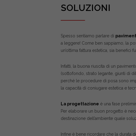
SOLUZIONI
Spesso sentiamo parlare di
pavimenta
a leggere! Come ben sappiamo, la po
un’ottima fattura estetica, sia benefici 
Infatti, la buona riuscita di un pavimen
(sottofondo, strato legante, giunti di
perché le procedure di posa sono impor
la capacità di coniugare estetica e tecni
La progettazione
è una fase prelimin
Per elaborare un buon progetto è necess
destinazione dell’ambiente quale soluz
Infine è bene ricordare che la durata d