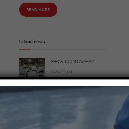
READ MORE
Ultime news
SHOWROOM PAVIMART
21/02/2024
Categorie
CERTIFICATO HACCP
FLOORING