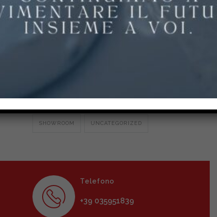
PAVIMENTI PER PARCHI E SCUOLE
PAVIMENTI PER STALLE E
AGROALIMENTARE
POLIURETANO CEMENTO
RESINA MULTISTRATO
RESINE EPOSSIDICHE E POLIURETANICHE
SHOWROOM
UNCATEGORIZED
Telefono
+39 035951839