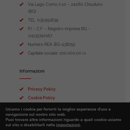
Via Lago Como n.10 – 24060 Chiuduno
(BG)
TEL. 035.951839
P.I. - C.F. – Registro imprese BG -
04135740167
Numero REA: BG-438252
Capitale sociale: 100.000,00 i.v.
Informazioni
Privacy Policy
Cookie Policy
Preferenze Cookies
Usiamo i cookie per fornirti la miglior esperienza d'uso e
navigazione sul nostro sito web.
Puoi trovare altre informazioni riguardo a quali cookie usiamo
sul sito o disabilitarli nelle
impostazioni
.