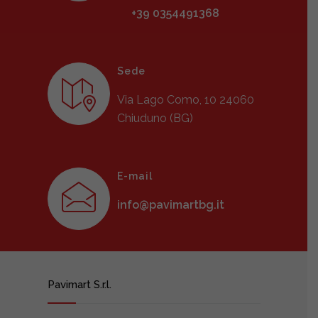
+39 0354491368
Sede
Via Lago Como, 10 24060
Chiuduno (BG)
E-mail
info@pavimartbg.it
Pavimart S.r.l.