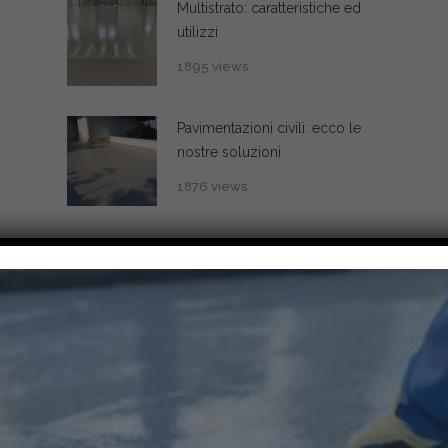
Multistrato: caratteristiche ed
utilizzi
1895 views
Pavimentazioni civili: ecco le
nostre soluzioni
1876 views
Text Widget
Here is a text widget settings ipsum lore tora
dolor sit amet velum. Maecenas est velum,
gravida
Vehicula Dolor
Categories