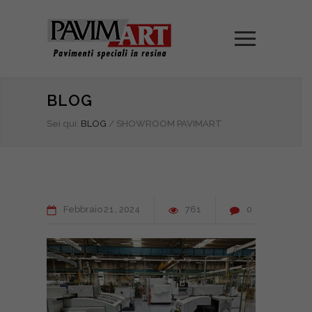
BLOG
Sei qui:
BLOG
/
SHOWROOM PAVIMART
Febbraio
21
2024
761
0