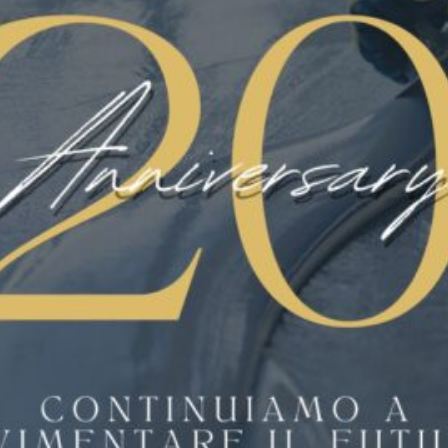
CERTIFICATO HACCP
FLOORING
LINATE AEREOPORTO
MICROCEMENTI
NEWS
PARCHEGGI E RAMPE
PAVIMART
PAVIMENTAZIONE
PAVIMENTAZIONE INDUSTRIALE
PAVIMENTAZIONI CIVILI
PAVIMENTI ANTISCIVOLO
PAVIMENTI IN POLIURETANO
PAVIMENTI IN RESINA