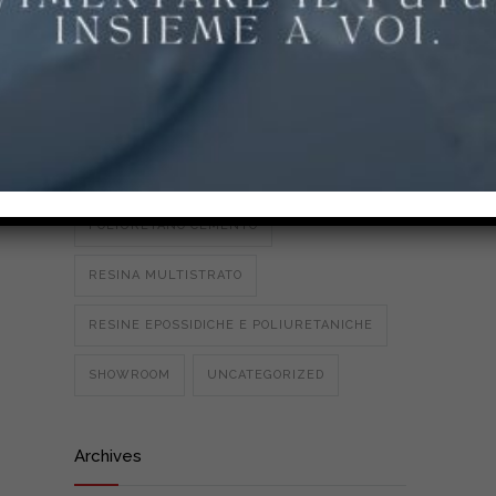
PAVIMENTI IN RESINA
PAVIMENTI PER PALESTRE
PAVIMENTI PER PARCHI E SCUOLE
PAVIMENTI PER STALLE E
AGROALIMENTARE
POLIURETANO CEMENTO
RESINA MULTISTRATO
RESINE EPOSSIDICHE E POLIURETANICHE
SHOWROOM
UNCATEGORIZED
Archives