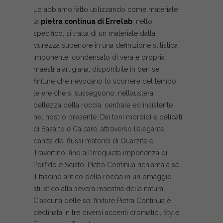
Lo abbiamo fatto utilizzando come materiale
la
pietra continua di Errelab
; nello
specifico, si tratta di un materiale dalla
durezza superiore in una definizione stilistica
imponente, condensato di vera e propria
maestria artigiana, disponibile in ben sei
finiture che rievocano lo scorrere del tempo,
le ere che si susseguono, nell’austera
bellezza della roccia, centrale ed insistente
nel nostro presente. Dai toni morbidi e delicati
di Basalto e Calcare, attraverso l’elegante
danza dei flussi materici di Quarzite e
Travertino, fino all’irrequieta imponenza di
Porfido e Scisto, Pietra Continua richiama a sé
il fascino antico della roccia in un omaggio
stilistico alla severa maestria della natura.
Ciascuna delle sei finiture Pietra Continua è
declinata in tre diversi accenti cromatici, Style,