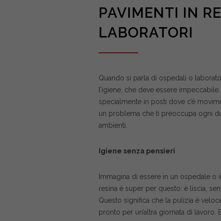
PAVIMENTI IN R
LABORATORI
Quando si parla di ospedali o laborato
l’igiene, che deve essere impeccabile.
specialmente in posti dove c’è movimen
un problema che ti preoccupa ogni due 
ambienti.
Igiene senza pensieri
Immagina di essere in un ospedale o i
resina è super per questo: è liscia, s
Questo significa che la pulizia è veloc
pronto per un’altra giornata di lavoro. 