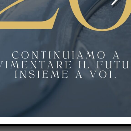
 così alta, con superfici antiscivolo che prevengono incidenti.
Perché
che ogni cliente possa essere soddisfatto e che ogni spazio abbia il p