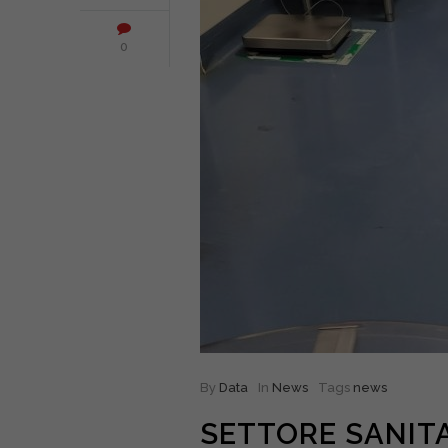
0
By
Data
In
News
Tags
news
SETTORE SANITA