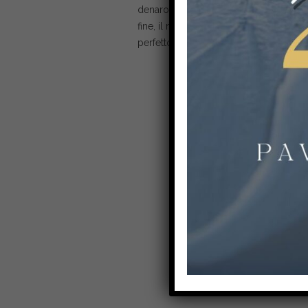
denaro. E la sicurezza? Non è mai stata
fine, il nostro lavoro è fare in modo 
perfetto.