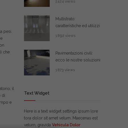
2424 views
Multistrato:
caratteristiche ed utilizzi
a pesi.
1892 views
me
con
li che
Pavimentazioni civili:
ecco le nostre soluzioni
1873 views
orio, il
Text Widget
 di
tempo e
Here is a text widget settings ipsum lore
tora dolor sit amet velum. Maecenas est
velum, gravida
Vehicula Dolor