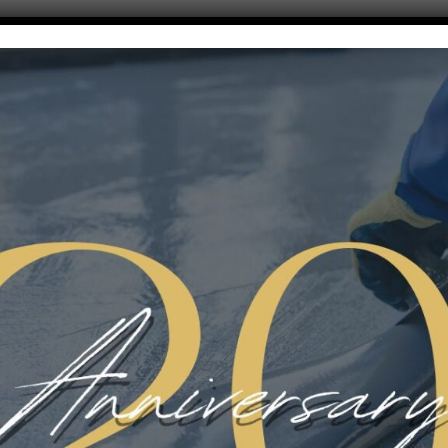
pavimenti in resina sono molto versatili. Se lavori in un laboratorio dove
fatta su misura per resistere anche a quelle sostanze. Se ti serve qual
 e del personale, ci sono opzioni super resistenti per quello. E la cosa 
niture per avere un ambiente che, pur essendo funzionale, può essere 
o tardi per dare un tocco di stile a un ambiente così importante!
 resina è perfetta per garantire che nessuno scivoli. Se ci pensi, in os
, magari a causa di lavaggi o lavori con liquidi. Un pavimento antisc
non solo, è anche resistente a prodotti chimici e temperature alte, qu
nitario può “lanciargli contro”.
imenti in resina è una mossa intelligente per garantire sicurezza, igien
acili da pulire, ma durano anche a lungo, il che ti fa risparmiare temp