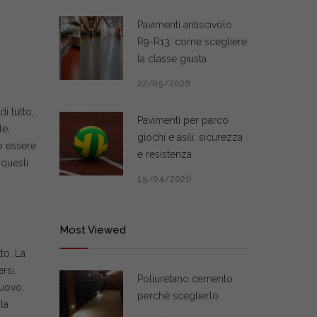
Pavimenti antiscivolo
R9-R13: come scegliere
la classe giusta
22/05/2026
i tutto,
Pavimenti per parco
le,
giochi e asili: sicurezza
ò essere
e resistenza
 questi
15/04/2026
Most Viewed
to. La
rsi.
Poliuretano cemento:
nuovo,
perchè sceglierlo
la