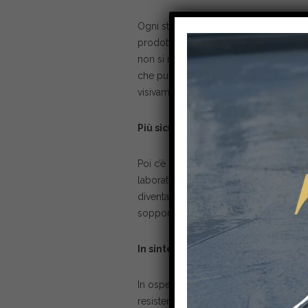
Ogni struttura sanitaria è diversa, e i 
prodotti chimici, la resina può essere 
non si rovini sotto i piedi dei pazienti
che puoi scegliere diversi colori e fi
visivamente piacevole. Non è mai tropp
Più sicurezza per tutti
Poi c’è la questione della sicurezza. La
laboratori ci sono sempre zone bagnate
diventa fondamentale in questi casi. E 
sopportare tutto ciò che un ambiente sa
In sintesi
In ospedali e laboratori, scegliere pav
resistenza. Non solo i pavimenti sono f