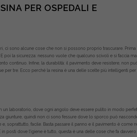
ESINA PER OSPEDALI E
ri, ci sono alcune cose che non si possono proprio trascurare. Prima d
 E poi la sicurezza: nessuno vuole che qualcuno scivoli e si faccia ma
to continuo. Infine, la durabilità: il pavimento deve resistere, non pu
per tre. Ecco perché la resina è una delle scelte più intelligenti per
n un laboratorio, dove ogni angolo deve essere pulito in modo perfet
enza giunture, quindi non ci sono fessure dove lo sporco può nasconde
e e, soprattutto, facile. Basta passare il panno e il pavimento è come 
E in posti dove l’igiene è tutto, questa è una delle cose che fa davvero 