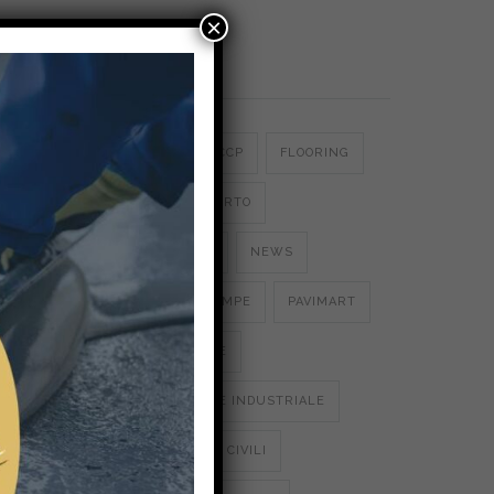
×
 ci sono
cosa che
Categories
bella è
anche
CERTIFICATO HACCP
FLOORING
LINATE AEREOPORTO
MICROCEMENTI
NEWS
pedali e
ivolo
PARCHEGGI E RAMPE
PAVIMART
indi può
PAVIMENTAZIONE
PAVIMENTAZIONE INDUSTRIALE
PAVIMENTAZIONI CIVILI
e e
o e