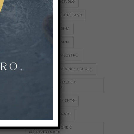
PAVIMENTI ANTISCIVOLO
, alla
avimento
PAVIMENTI IN POLIURETANO
PAVIMENTI IN RESINA
PAVIMENTI IN RESINA
PAVIMENTI PER PALESTRE
PAVIMENTI PER PARCHI E SCUOLE
PAVIMENTI PER STALLE E
AGROALIMENTARE
POLIURETANO CEMENTO
RESINA MULTISTRATO
RESINE EPOSSIDICHE E
POLIURETANICHE