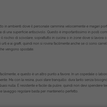
tto in ambienti dove il personale cammina velocemente e magari port
zia di una superficie antiscivolo. Questo è importantissimo in posti co
il rischio di scivolare, soprattutto in cucina o in zone dove si lavora 
i urti e ai graffi, quindi non si rovina facilmente anche se ci sono carrel
 che vengono spostate.
acilmente, e questo è un altro punto a favore. In un ospedale o laborat
nte. Ma con la resina, puoi stare tranquillo: dura tanto senza bisogno
uasi nulla. È resistente e facile da pulire, quindi non devi spendere 
ce lavaggio regolare basta per mantenerlo perfetto.